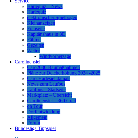
Service
Harlequiz – News
Harlequiz
elektronischer Spielbogen
Kleinanzeigen
Fotoseite
Kapitänshaus in 3D
Fähren
Gezeiten
Wetter
Windvorhersage
Carolinensiel
Caro2030-Baumaßnahmen
Pläne zur Deicherhöhung 2024 -2025
Caro-Harlesiel damals
News zum Laufbus
Laufbus – Startseite
Marktplatz – Übersicht
Carolinensiel – 360 Grad
on Tour
Dorfentwicklung
Allgemein
Forum
Bundesliga Tippspiel