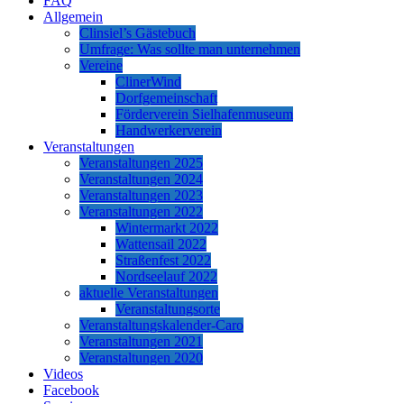
FAQ
Allgemein
Clinsiel’s Gästebuch
Umfrage: Was sollte man unternehmen
Vereine
ClinerWind
Dorfgemeinschaft
Förderverein Sielhafenmuseum
Handwerkerverein
Veranstaltungen
Veranstaltungen 2025
Veranstaltungen 2024
Veranstaltungen 2023
Veranstaltungen 2022
Wintermarkt 2022
Wattensail 2022
Straßenfest 2022
Nordseelauf 2022
aktuelle Veranstaltungen
Veranstaltungsorte
Veranstaltungskalender-Caro
Veranstaltungen 2021
Veranstaltungen 2020
Videos
Facebook