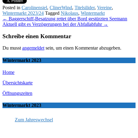
Posted in
Carolinensiel
,
ClinerWind
,
Titelsilider
,
Vereine
,
Wintermarkt 2023/24
Tagged
Nikolaus
,
Wintermarkt
Post
←
Baggerschiff-Besatzung rettet über Bord gestürzten Seemann
Aktuell gibt es Verzögerungen bei der Abfallabfuhr
→
navigation
Schreibe einen Kommentar
Du musst
angemeldet
sein, um einen Kommentar abzugeben.
Wintermarkt 2023
Home
Übersichtskarte
Öffnungszeiten
Wintermarkt 2023
Zum Jahreswechsel