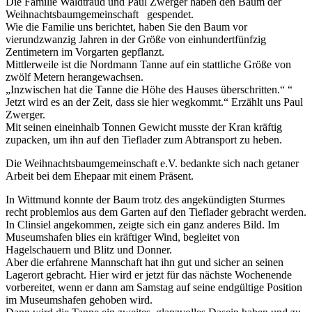
Die Familie Waldtraud und Paul Zwerger haben den Baum der
Weihnachtsbaumgemeinschaft
gespendet.
Wie die Familie uns berichtet, haben Sie den Baum vor
vierundzwanzig Jahren in der Größe von einhundertfünfzig
Zentimetern im Vorgarten gepflanzt.
Mittlerweile ist die Nordmann Tanne auf ein stattliche Größe von
zwölf Metern herangewachsen.
„Inzwischen hat die Tanne die Höhe des Hauses überschritten.“ “
Jetzt wird es an der Zeit, dass sie hier wegkommt.“ Erzählt uns Paul
Zwerger.
Mit seinen eineinhalb Tonnen Gewicht musste der Kran kräftig
zupacken, um ihn auf den Tieflader zum Abtransport zu heben.
Die
Weihnachtsbaumgemeinschaft e.
V. bedankte sich nach getaner
Arbeit bei dem Ehepaar mit einem Präsent.
In Wittmund konnte der Baum trotz des angekündigten Sturmes
recht problemlos aus dem Garten auf den Tieflader gebracht werden.
In Clinsiel angekommen, zeigte sich ein ganz anderes Bild. Im
Museumshafen blies ein kräftiger Wind, begleitet von
Hagelschauern und Blitz und Donner.
Aber die erfahrene Mannschaft hat ihn gut und sicher an seinen
Lagerort gebracht. Hier wird er jetzt für das nächste Wochenende
vorbereitet, wenn er dann am Samstag auf seine endgültige Position
im Museumshafen gehoben wird.