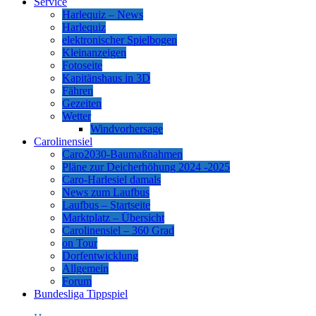
Service
Harlequiz – News
Harlequiz
elektronischer Spielbogen
Kleinanzeigen
Fotoseite
Kapitänshaus in 3D
Fähren
Gezeiten
Wetter
Windvorhersage
Carolinensiel
Caro2030-Baumaßnahmen
Pläne zur Deicherhöhung 2024 -2025
Caro-Harlesiel damals
News zum Laufbus
Laufbus – Startseite
Marktplatz – Übersicht
Carolinensiel – 360 Grad
on Tour
Dorfentwicklung
Allgemein
Forum
Bundesliga Tippspiel