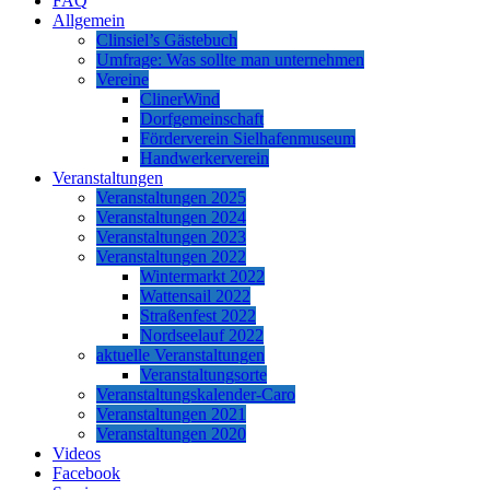
FAQ
Allgemein
Clinsiel’s Gästebuch
Umfrage: Was sollte man unternehmen
Vereine
ClinerWind
Dorfgemeinschaft
Förderverein Sielhafenmuseum
Handwerkerverein
Veranstaltungen
Veranstaltungen 2025
Veranstaltungen 2024
Veranstaltungen 2023
Veranstaltungen 2022
Wintermarkt 2022
Wattensail 2022
Straßenfest 2022
Nordseelauf 2022
aktuelle Veranstaltungen
Veranstaltungsorte
Veranstaltungskalender-Caro
Veranstaltungen 2021
Veranstaltungen 2020
Videos
Facebook