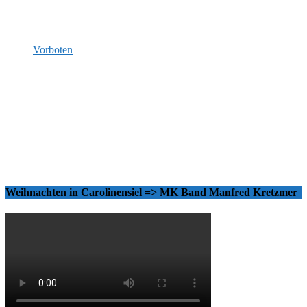
Vorboten
Weihnachten in Carolinensiel => MK Band Manfred Kretzmer