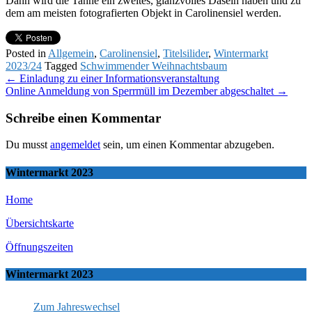
Dann wird die Tanne ein zweites, glanzvolles Dasein haben und zu
dem am meisten fotografierten Objekt in Carolinensiel werden.
Posted in
Allgemein
,
Carolinensiel
,
Titelsilider
,
Wintermarkt
2023/24
Tagged
Schwimmender Weihnachtsbaum
Post
←
Einladung zu einer Informationsveranstaltung
Online Anmeldung von Sperrmüll im Dezember abgeschaltet
→
navigation
Schreibe einen Kommentar
Du musst
angemeldet
sein, um einen Kommentar abzugeben.
Wintermarkt 2023
Home
Übersichtskarte
Öffnungszeiten
Wintermarkt 2023
Zum Jahreswechsel