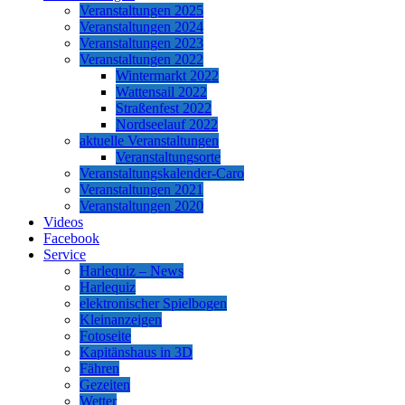
Veranstaltungen 2025
Veranstaltungen 2024
Veranstaltungen 2023
Veranstaltungen 2022
Wintermarkt 2022
Wattensail 2022
Straßenfest 2022
Nordseelauf 2022
aktuelle Veranstaltungen
Veranstaltungsorte
Veranstaltungskalender-Caro
Veranstaltungen 2021
Veranstaltungen 2020
Videos
Facebook
Service
Harlequiz – News
Harlequiz
elektronischer Spielbogen
Kleinanzeigen
Fotoseite
Kapitänshaus in 3D
Fähren
Gezeiten
Wetter