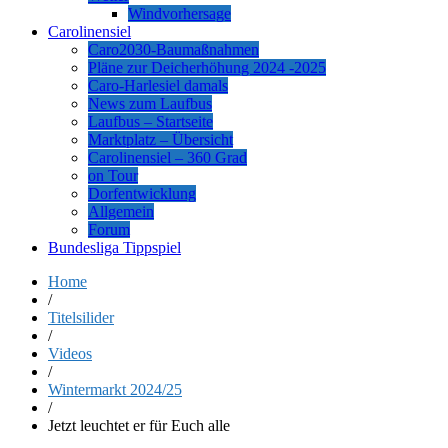
Windvorhersage
Carolinensiel
Caro2030-Baumaßnahmen
Pläne zur Deicherhöhung 2024 -2025
Caro-Harlesiel damals
News zum Laufbus
Laufbus – Startseite
Marktplatz – Übersicht
Carolinensiel – 360 Grad
on Tour
Dorfentwicklung
Allgemein
Forum
Bundesliga Tippspiel
Home
/
Titelsilider
/
Videos
/
Wintermarkt 2024/25
/
Jetzt leuchtet er für Euch alle