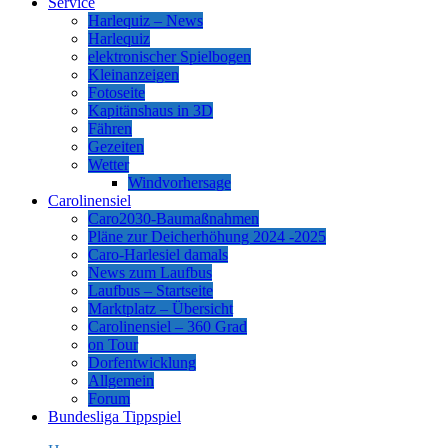
Service
Harlequiz – News
Harlequiz
elektronischer Spielbogen
Kleinanzeigen
Fotoseite
Kapitänshaus in 3D
Fähren
Gezeiten
Wetter
Windvorhersage
Carolinensiel
Caro2030-Baumaßnahmen
Pläne zur Deicherhöhung 2024 -2025
Caro-Harlesiel damals
News zum Laufbus
Laufbus – Startseite
Marktplatz – Übersicht
Carolinensiel – 360 Grad
on Tour
Dorfentwicklung
Allgemein
Forum
Bundesliga Tippspiel