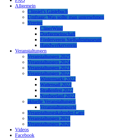
FAQ
Allgemein
Clinsiel’s Gästebuch
Umfrage: Was sollte man unternehmen
Vereine
ClinerWind
Dorfgemeinschaft
Förderverein Sielhafenmuseum
Handwerkerverein
Veranstaltungen
Veranstaltungen 2025
Veranstaltungen 2024
Veranstaltungen 2023
Veranstaltungen 2022
Wintermarkt 2022
Wattensail 2022
Straßenfest 2022
Nordseelauf 2022
aktuelle Veranstaltungen
Veranstaltungsorte
Veranstaltungskalender-Caro
Veranstaltungen 2021
Veranstaltungen 2020
Videos
Facebook