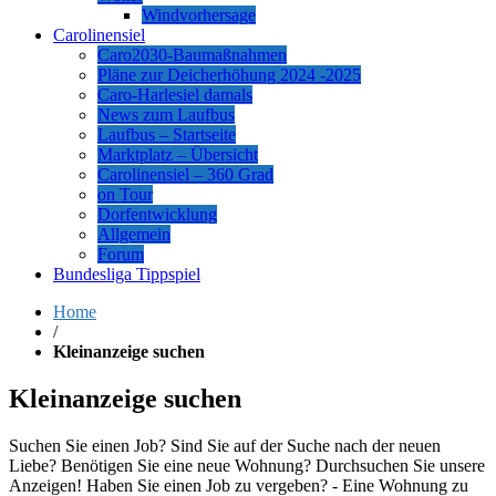
Windvorhersage
Carolinensiel
Caro2030-Baumaßnahmen
Pläne zur Deicherhöhung 2024 -2025
Caro-Harlesiel damals
News zum Laufbus
Laufbus – Startseite
Marktplatz – Übersicht
Carolinensiel – 360 Grad
on Tour
Dorfentwicklung
Allgemein
Forum
Bundesliga Tippspiel
Home
/
Kleinanzeige suchen
Kleinanzeige suchen
Suchen Sie einen Job? Sind Sie auf der Suche nach der neuen
Liebe? Benötigen Sie eine neue Wohnung? Durchsuchen Sie unsere
Anzeigen! Haben Sie einen Job zu vergeben? - Eine Wohnung zu