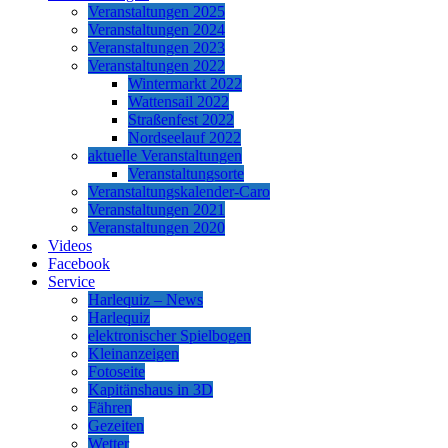
Veranstaltungen 2025
Veranstaltungen 2024
Veranstaltungen 2023
Veranstaltungen 2022
Wintermarkt 2022
Wattensail 2022
Straßenfest 2022
Nordseelauf 2022
aktuelle Veranstaltungen
Veranstaltungsorte
Veranstaltungskalender-Caro
Veranstaltungen 2021
Veranstaltungen 2020
Videos
Facebook
Service
Harlequiz – News
Harlequiz
elektronischer Spielbogen
Kleinanzeigen
Fotoseite
Kapitänshaus in 3D
Fähren
Gezeiten
Wetter