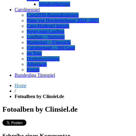
Windvorhersage
Carolinensiel
Caro2030-Baumaßnahmen
Pläne zur Deicherhöhung 2024 -2025
Caro-Harlesiel damals
News zum Laufbus
Laufbus – Startseite
Marktplatz – Übersicht
Carolinensiel – 360 Grad
on Tour
Dorfentwicklung
Allgemein
Forum
Bundesliga Tippspiel
Home
/
Fotoalben by Clinsiel.de
Fotoalben by Clinsiel.de
Schreibe einen Kommentar