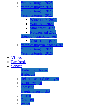
Veranstaltungen 2025
Veranstaltungen 2024
Veranstaltungen 2023
Veranstaltungen 2022
Wintermarkt 2022
Wattensail 2022
Straßenfest 2022
Nordseelauf 2022
aktuelle Veranstaltungen
Veranstaltungsorte
Veranstaltungskalender-Caro
Veranstaltungen 2021
Veranstaltungen 2020
Videos
Facebook
Service
Harlequiz – News
Harlequiz
elektronischer Spielbogen
Kleinanzeigen
Fotoseite
Kapitänshaus in 3D
Fähren
Gezeiten
Wetter