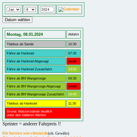
Montag, 08.01.2024
Abfahrt
Tidebus ab Sande
10:30
Fähre ab Harlesiel
07:30
Fähre ab Harlesiel Abgesagt
11:30
Fähre ab Harlesiel Zusatzfahrt
19:00
Fähre ab Bhf Wangerooge
09:30
Fähre ab Bhf Wangerooge Abgesagt
17:00
Fähre ab Bhf Wangerooge Zusatzfahrt
19:45
Tidebus ab Harlesiel
11:30
Grund: Wasserstände deutlich
unter den mittleren Werten
Sprinter = anderer Fahrpreis !!
(oh. Gewähr)
Ein Service von clinsiel.de